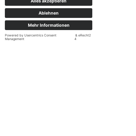
Kopf. „Mach schneller.“ „Das reicht noch nicht.“ „Du
musst gefallen.“ „Sei stark.“ Manche dieser Stimmen
sind hilfreich – sie erinnern uns an unsere Ziele oder
warnen uns vor Gefahren. Andere jedoch sind
übernommen: alte Glaubenssätze von Eltern,
Vorgesetzten oder aus toxischen Umfeldern, die sich
festgesetzt haben wie Hintergrundgeräusche. Die
Herausforderung liegt darin, zu