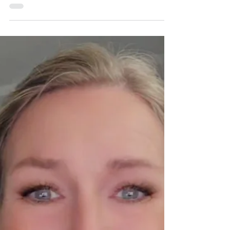
wird. Und genau deshalb ein guter Moment, um
genauer hinzuschauen. Nicht auf das Offensichtliche.
Sondern auf das, was wirkt – unter der Oberfläche.
Unser Real Talk auf linkedin Im Sonntag Real Talk
sprechen wir über Themen, die im Business gern
umgangen werden: Macht, Narzissmus, toxische
Dynamiken, Verantwortung. Nicht, um zu
polarisieren. Sondern um einzuordnen. Und um Spra