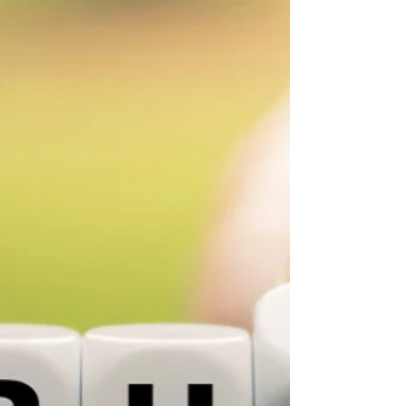
Gespräche verlagern sich in Flure. Entscheidungen
werden nicht mehr offen diskutiert, sondern
vorsichtig formuliert. Doch wenn später über diese
Situation gesprochen wird, fällt häufig ein anderes
Wort. Der Führungsstil. Es sei der Ton gewese