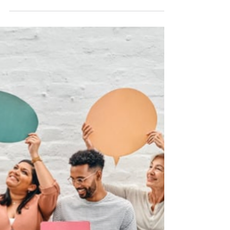
5. März
3 Min. Lesezeit
LEADERSHIP
Vertrauen statt Kontrolle – Warum
Teams mit Offenheit besser wachsen
Vertrauen statt Kontrolle Kontrolle ist teuer,
Vertrauen ist kraftvoll Viele Organisationen setzen
noch immer auf Kontrolle: Regeln, Berichte, enge
Vorgaben, ständige Überprüfungen. Kurzfristig
entsteht so vielleicht Sicherheit – langfristig aber
lähmt es Kreativität, Motivation und
Eigenverantwortung. Vertrauen dagegen wirkt wie
Dünger für Wachstum: Es schafft Räume, in denen
Menschen Verantwortung übernehmen, sich
einbringen und über sich hinauswachsen. Warum
Kontrolle so v