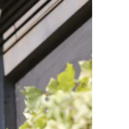
Es gibt einen Moment, den fast jeder kennt, der sich
mit toxischen Führungsstrukturen beschäftigt. Einen
Moment, in dem man liest, hört oder sieht, worum es
geht — und innerlich sofort weiß: Das kenne ich. Das
habe ich erlebt. Das ist mir passiert. Und dann
passiert lange Zeit nichts. Warum fast alle nicken —
und trotzdem kaum jemand spricht. Nicht weil der
Schmerz nicht real wäre. Nicht weil die Erschöpfung,
die Verwirrung, das jahrelange Zweifeln an sich selbst
irgendwie üb