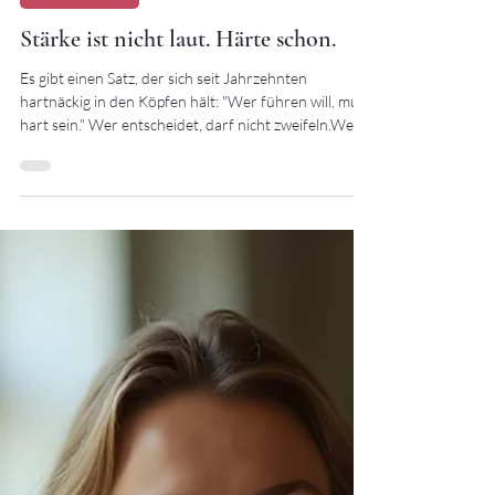
20. Juli
3 Min. Lesezeit
LEADERSHIP
Stärke ist nicht laut. Härte schon.
Es gibt einen Satz, der sich seit Jahrzehnten
hartnäckig in den Köpfen hält: "Wer führen will, muss
hart sein." Wer entscheidet, darf nicht zweifeln.Wer
Verantwortung trägt, darf keine Gefühle zeigen.Wer
erfolgreich sein will, braucht ein dickes Fell. Wirklich?
Dann müssten die Unternehmen mit den lautesten
Chefs heute die erfolgreichsten sein. Sind sie aber
nicht. Stärke ohne Härte Sie kämpfen mit
Fachkräftemangel. Mit innerer Kündigung. Mit
fehlender Innovation. Mit Mensche