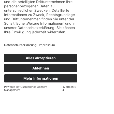
Herzlichtführung ist mehr als ein Verein – es ist
eine Haltung, getragen von Menschen mit
Erfahrung, Expertise und echter innerer
Klarheit.
Das Team verbindet unterschiedliche berufliche
Hintergründe mit einem gemeinsamen
Fundament: Jede und jeder von uns hat auf
persönliche Weise Berührung mit emotionalem
Missbrauch, toxischen Strukturen oder
narzisstischem Verhalten gemacht – im
beruflichen wie im privaten Kontext.
Diese Erfahrungen prägen unsere Arbeit. Sie
machen uns sensibel, klar und zugleich äußerst
lösungsorientiert. Unser Wissen kommt aus
fundierten Ausbildungen und aus gelebter
Erfahrung – beides, nicht das eine statt des
anderen. Wir wissen, wie es sich anfühlt, in
solchen Strukturen gefangen zu sein –
und wir wissen auch, wie heilsam es ist, sich
daraus zu befreien.
Empathie, Fachkompetenz und ein klarer Blick auf