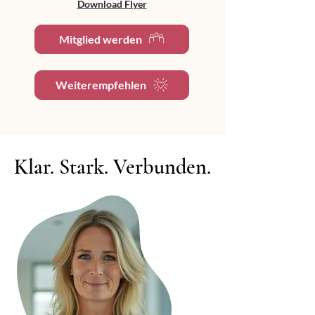
Download Flyer
Mitglied werden
Weiterempfehlen
Klar. Stark. Verbunden.
Klar. Stark. Verbunden.