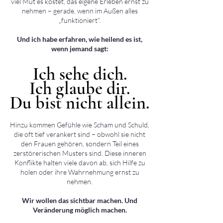
viel Mut es kostet, das eigene Erleben ernst zu
nehmen – gerade, wenn im Außen alles
„funktioniert“.
Und ich habe erfahren, wie heilend es ist,
wenn jemand sagt:
Ich sehe dich.
Ich sehe dich.
Ich glaube dir.
Ich glaube dir.
Du bist nicht allein.
Du bist nicht allein.
Hinzu kommen Gefühle wie Scham und Schuld,
die oft tief verankert sind – obwohl sie nicht
den Frauen gehören, sondern Teil eines
zerstörerischen Musters sind. Diese inneren
Konflikte halten viele davon ab, sich Hilfe zu
holen oder ihre Wahrnehmung ernst zu
nehmen.
Wir wollen das sichtbar machen. Und
Veränderung möglich machen.