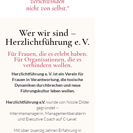
verschwinden
nicht von selbst.“
Wer wir sind –
Wer wir sind –
Herzlichtführung e. V.
Herzlichtführung e. V.
Für Frauen, die es erlebt haben.
Für Organisationen, die es
verhindern wollen.
Herzlichtführung e. V. ist ein Verein für
Frauen in Verantwortung, die toxische
Dynamiken durchbrechen und neue
Führungskultur leben wollen.
Herzlichtführung e.V.
wurde von Nicole Dildei
gegründet –
Interimsmanagerin, Managementberaterin
und Executive Coach auf C-Level.
Mit über zwanzig Jahren Erfahrung in