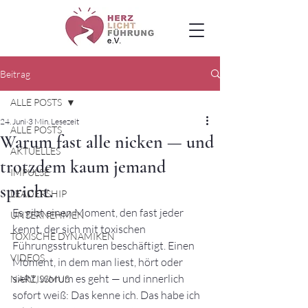
Beitrag
ALLE POSTS
24. Juni
3 Min. Lesezeit
ALLE POSTS
Warum fast alle nicken — und
AKTUELLES
trotzdem kaum jemand
IMPULSE
spricht.
LEADERSHIP
Es gibt einen Moment, den fast jeder 
UNTERNEHMEN
kennt, der sich mit toxischen 
TOXISCHE DYNAMIKEN
Führungsstrukturen beschäftigt. Einen 
VIDEOS
Moment, in dem man liest, hört oder 
sieht, worum es geht — und innerlich 
NARZISSMUS
sofort weiß: Das kenne ich. Das habe ich 