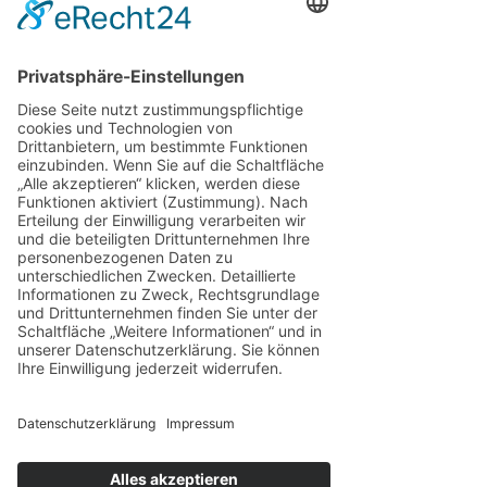
durchgeatmet haben. Weil ich weiß, wie 
viel Kraft das kostet — und wie viel Kraft 
es zurückgibt.
Du musst nicht aus dem Versteck 
heraustreten. Du musst nichts beweisen 
und dich niemandem erklären.
Aber wenn du bereit bist, gemeinsam 
hinzuschauen — wir sind da.
Herzlichtführung e. V.
 ist ein 
eingetragener Verein für Businessfrauen, 