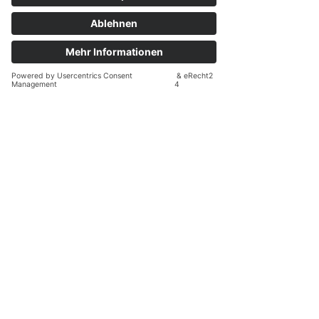
die sich in männlich geprägten 
Strukturen, toxischen Dynamiken oder 
emotionaler Manipulation gefangen 
fühlen – und die sich neu ausrichten, 
stärken und entfalten möchten.
Wir begleiten dich auf deinem Weg – 
fachlich fundiert, menschlich nah und mit 
einem erfahrenen Netzwerk aus 
Coaches, Therapeuten und Beratern. In 
unserer Gemeinschaft wirst du gesehen, 
gehalten und daran erinnert: Du bist 
nicht allein.
Wenn du spürst, dass es Zeit ist, etwas 
zu verändern – in dir, in deinem Umfeld 
oder in deiner Führung – dann ist jetzt 
der richtige Moment.