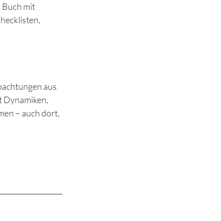
 Buch mit 
hecklisten, 
bachtungen aus 
nt Dynamiken, 
men – auch dort, 