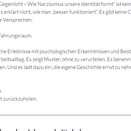
egenlicht – Wie Narzissmus unsere Identität formt“ ist kein
 erklärt nicht, wie man „besser funktioniert“. Es gibt keine C
ne Versprechen.
rfahrungsraum.
iche Erlebnisse mit psychologischen Erkenntnissen und Beo
eitsalltag. Es zeigt Muster, ohne zu verurteilen. Es benen
en. Und es lädt dazu ein, die eigene Geschichte ernst zu neh
n.
st zurückzuholen.