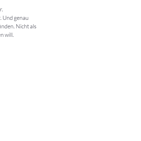
r.
r. Und genau 
nden. Nicht als 
n will.