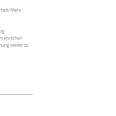
rheit. Mehr 
ng.
m ehrlichen 
mung wieder zu 