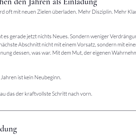
hen den Jahren als Einladung
d oft mit neuen Zielen überladen. Mehr Disziplin. Mehr Kla
ht es gerade jetzt nichts Neues. Sondern weniger Verdrängu
 nächste Abschnitt nicht mit einem Vorsatz, sondern mit eine
ennung dessen, was war. Mit dem Mut, der eigenen Wahrneh
 Jahren ist kein Neubeginn.
u das der kraftvollste Schritt nach vorn.
ladung