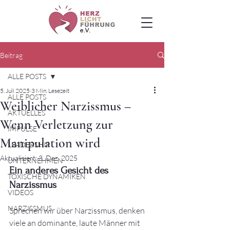
Beitrag
ALLE POSTS
5. Juli 2025
3 Min. Lesezeit
ALLE POSTS
Weiblicher Narzissmus –
AKTUELLES
Wenn Verletzung zur
IMPULSE
Manipulation wird
LEADERSHIP
Aktualisiert:
3. Dez. 2025
UNTERNEHMEN
Ein anderes Gesicht des 
TOXISCHE DYNAMIKEN
Narzissmus
VIDEOS
NARZISSMUS
Sprechen wir über Narzissmus, denken 
viele an dominante, laute Männer mit 