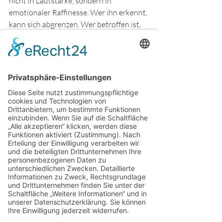
nicht in Lautstärke, sondern in 
emotionaler Raffinesse. Wer ihn erkennt, 
kann sich abgrenzen. Wer betroffen ist, 
darf beginnen, sich selbst ehrlich zu 
begegnen. Denn Heilung entsteht nicht 
durch Kontrolle, sondern durch Mut zur 
inneren Wahrheit. Und durch die 
Entscheidung, sich nicht länger zu 
verlieren – weder in Perfektion noch im 
Spiel der Anpassung.
Herzlichtführung e. V.
 ist ein 
eingetragener Verein für Businessfrauen, 
die sich in männlich geprägten 
Strukturen, toxischen Dynamiken oder 