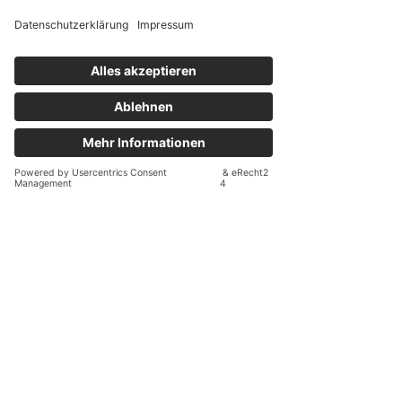
emotionaler Manipulation gefangen 
fühlen – und die sich neu ausrichten, 
stärken und entfalten möchten.
Wir begleiten dich auf deinem Weg – 
fachlich fundiert, menschlich nah und mit 
einem erfahrenen Netzwerk aus 
Coaches, Therapeuten und Beratern. In 
unserer Gemeinschaft wirst du gesehen, 
gehalten und daran erinnert: Du bist 
nicht allein.
Wenn du spürst, dass es Zeit ist, etwas 
zu verändern – in dir, in deinem Umfeld 
oder in deiner Führung – dann ist jetzt 
der richtige Moment.
Wir sind für dich da. Mit Herz, mit 