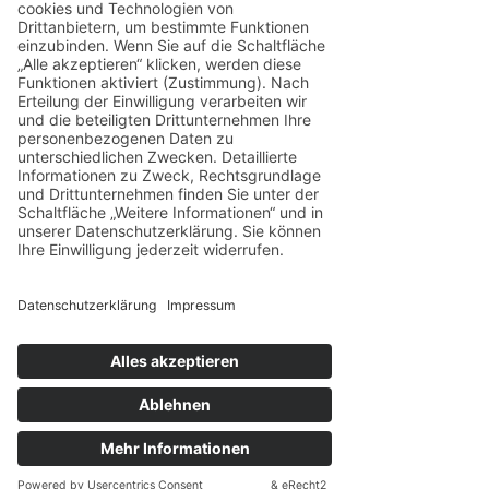
Fazit: Machtspiele sind teuer – 
Menschlichkeit ist rentabel
Die wahren Kosten von Machtspielen 
sind unsichtbar, aber immens: verlorene 
Energie, ungenutzte Potenziale, 
vergiftete Beziehungen. Organisationen, 
die auf Macht statt auf Menschlichkeit 
setzen, verlieren mittelfristig ihre besten 
Leute und ihre Innovationskraft. Wer 
Führung neu denkt, erkennt: Wahre 
Stärke entsteht nicht durch Spiele, 
sondern durch Klarheit, Vertrauen und 
Kooperation.