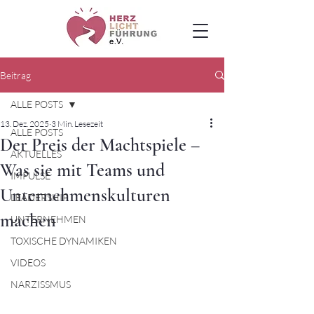
Beitrag
ALLE POSTS
13. Dez. 2025
3 Min. Lesezeit
ALLE POSTS
Der Preis der Machtspiele –
AKTUELLES
Was sie mit Teams und
IMPULSE
Unternehmenskulturen
LEADERSHIP
machen
UNTERNEHMEN
TOXISCHE DYNAMIKEN
VIDEOS
NARZISSMUS