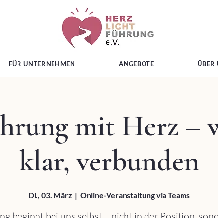
FÜR UNTERNEHMEN
ANGEBOTE
ÜBER
ührung mit Herz – w
klar, verbunden
Di., 03. März
  |  
Online-Veranstaltung via Teams
g beginnt bei uns selbst – nicht in der Position, son