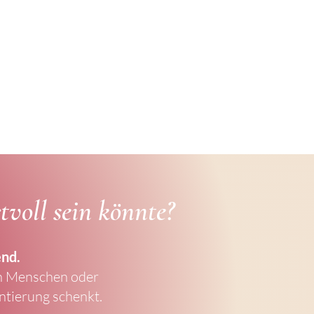
voll sein könnte?
end.
en Menschen oder
entierung schenkt.