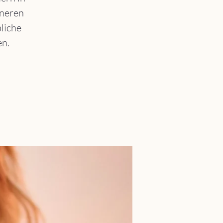
nneren
liche
en.