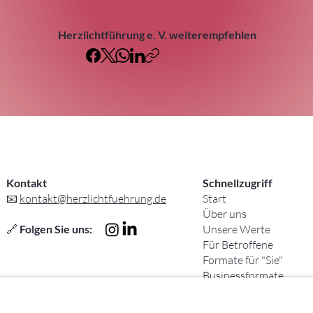
Herzlichtführung e. V. weiterempfehlen
Kontakt
Schnellzugriff
📧
kontakt@herzlichtfuehrung.de
Start
Über uns
🔗
Folgen Sie uns:
Unsere Werte
Für Betroffene
Formate für "Sie"
Businessformate
Veranstaltungskalende
Mitgliedschaft