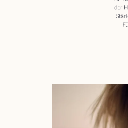
der H
Stär
Fü