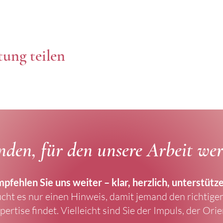
tung teilen
den, für den unsere Arbeit wert
pfehlen Sie uns weiter – klar, herzlich, unterstütz
ht es nur einen Hinweis, damit jemand den richtig
ertise findet. Vielleicht sind Sie der Impuls, der Ori