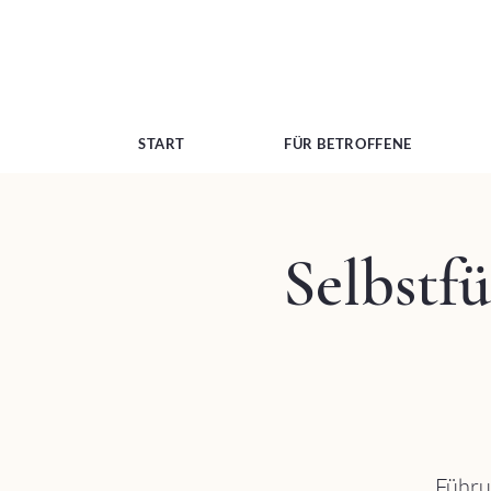
START
FÜR BETROFFENE
Selbstf
Führun