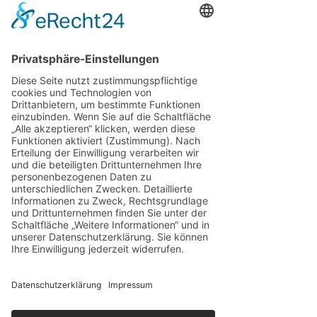
Ein inspirierender Einblick in die Verbindung 
zwischen narzisstischen Dynamiken und 
energetischen Übergriffen – mit konkreten 
Hinweisen, wie Sie Ihre Grenzen klarer spüren 
und schützen können. 
Sie erfahren:
• Welche Persönlichkeitsmerkmale besonders 
empfänglich für Manipulation sind
• Warum Intuition & Selbstwahrnehmung 
kraftvolle Schutzfaktoren sind
• Wie sich toxische Energien subtil zeigen – 
und wie Sie sie früh erkennen
Mehr anzeigen
Diese Veranstaltung
teilen