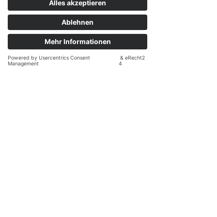
Kennen Sie jemanden, für den
unsere Arbeit wertvoll sein
könnte?
Empfehlen Sie uns weiter – klar, herzlich,
unterstützend.
Manchmal braucht es nur einen Hinweis,
damit jemand den richtigen Menschen oder
die passende Expertise findet. Vielleicht sind
Sie der Impuls, der Orientierung schenkt.
Herzlichtführung e. V. weiterempfehlen