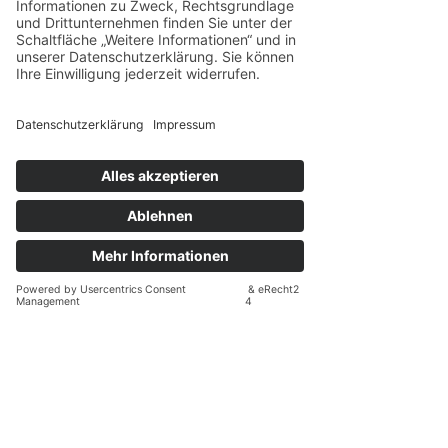
Herzlichtführung e. V.
 ist ein 
eingetragener Verein für Businessfrauen, 
die sich in männlich geprägten 
Strukturen, toxischen Dynamiken oder 
emotionaler Manipulation gefangen 
fühlen – und die sich neu ausrichten, 
stärken und entfalten möchten.
Wir begleiten dich auf deinem Weg – 
fachlich fundiert, menschlich nah und mit 
einem erfahrenen Netzwerk aus 
Coaches, Therapeuten und Beratern. In 
unserer Gemeinschaft wirst du gesehen, 
gehalten und daran erinnert: Du bist 
nicht allein.
Wenn du spürst, dass es Zeit ist, etwas 