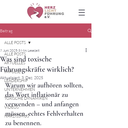
Beitrag
ALLE POSTS
7. Juni 2025
3 Min. Lesezeit
ALLE POSTS
Was sind toxische
AKTUELLES
Führungskräfte wirklich?
IMPULSE
Aktualisiert:
3. Dez. 2025
LEADERSHIP
Warum wir aufhören sollten, 
UNTERNEHMEN
das Wort inflationär zu 
TOXISCHE DYNAMIKEN
verwenden – und anfangen 
VIDEOS
müssen, echtes Fehlverhalten 
NARZISSMUS
zu benennen.