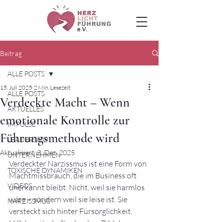
Beitrag
ALLE POSTS
15. Juli 2025
2 Min. Lesezeit
ALLE POSTS
Verdeckte Macht – Wenn
AKTUELLES
emotionale Kontrolle zur
IMPULSE
Führungsmethode wird
LEADERSHIP
Aktualisiert:
3. Dez. 2025
UNTERNEHMEN
Verdeckter Narzissmus ist eine Form von 
TOXISCHE DYNAMIKEN
Machtmissbrauch, die im Business oft 
VIDEOS
unerkannt bleibt. Nicht, weil sie harmlos 
wäre – sondern weil sie leise ist. Sie 
NARZISSMUS
versteckt sich hinter Fürsorglichkeit, 