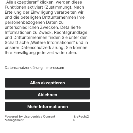
Herzlichtführung e. V.
 ist ein 
eingetragener Verein für Businessfrauen, 
die sich in männlich geprägten 
Strukturen, toxischen Dynamiken oder 
emotionaler Manipulation gefangen 
fühlen – und die sich neu ausrichten, 
stärken und entfalten möchten.
Wir begleiten dich auf deinem Weg – 
fachlich fundiert, menschlich nah und mit 
einem erfahrenen Netzwerk aus 
Coaches, Therapeuten und Beratern. In 
unserer Gemeinschaft wirst du gesehen, 
gehalten und daran erinnert: Du bist 
nicht allein.
Wenn du spürst, dass es Zeit ist, etwas 
zu verändern – in dir, in deinem Umfeld 