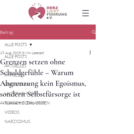
Beitrag
ALLE POSTS
19. Aug. 2025
3 Min. Lesezeit
ALLE POSTS
Grenzen setzen ohne
AKTUELLES
Schuldgefühle – Warum
IMPULSE
Abgrenzung kein Egoismus,
LEADERSHIP
sondern Selbstfürsorge ist
UNTERNEHMEN
Aktualisiert:
TOXISCHE DYNAMIKEN
3. Dez. 2025
VIDEOS
NARZISSMUS