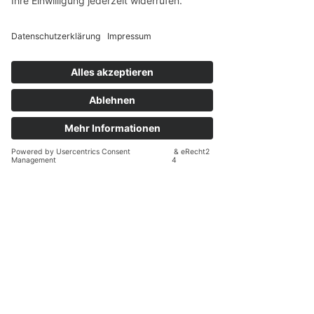
eingetragener Verein für Businessfrauen, 
die sich in männlich geprägten 
Strukturen, toxischen Dynamiken oder 
emotionaler Manipulation gefangen 
fühlen – und die sich neu ausrichten, 
stärken und entfalten möchten.
Wir begleiten dich auf deinem Weg – 
fachlich fundiert, menschlich nah und mit 
einem erfahrenen Netzwerk aus 
Coaches, Therapeuten und Beratern. In 
unserer Gemeinschaft wirst du gesehen, 
gehalten und daran erinnert: Du bist 
nicht allein.
Wenn du spürst, dass es Zeit ist, etwas 
zu verändern – in dir, in deinem Umfeld 
oder in deiner Führung – dann ist jetzt 
der richtige Moment.