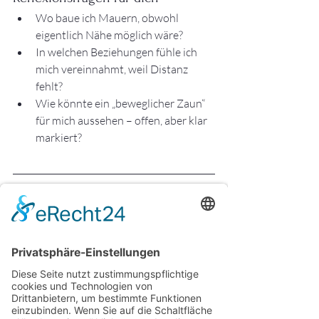
Wo baue ich Mauern, obwohl 
eigentlich Nähe möglich wäre?
In welchen Beziehungen fühle ich 
mich vereinnahmt, weil Distanz 
fehlt?
Wie könnte ein „beweglicher Zaun“ 
für mich aussehen – offen, aber klar 
markiert?
Fazit: Die Kunst des beweglichen 
Zauns
Gesunde Distanz ist wie ein flexibler 
Zaun: Er ist stark genug, um dich zu 
schützen, und offen genug, um 
Verbindung zu ermöglichen. Mauern 
machen starr und einsam, Nähe ohne 