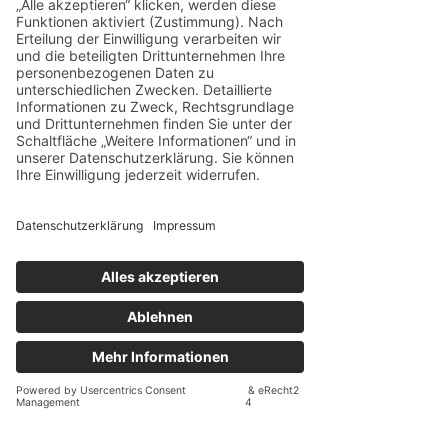
Schutz macht dich verletzlich. In der 
Balance liegt die Kraft – in deinem Nein 
wie in deinem Ja.
Herzlichtführung e. V.
 ist ein 
eingetragener Verein für Businessfrauen, 
die sich in männlich geprägten 
Strukturen, toxischen Dynamiken oder 
emotionaler Manipulation gefangen 
fühlen – und die sich neu ausrichten, 
stärken und entfalten möchten.
Wir begleiten dich auf deinem Weg – 
fachlich fundiert, menschlich nah und mit 