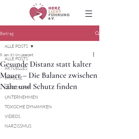
Beitrag
ALLE POSTS
8. Jan.
3 Min. Lesezeit
ALLE POSTS
Gesunde Distanz statt kalter
AKTUELLES
Mauer – Die Balance zwischen
IMPULSE
Nähe und Schutz finden
LEADERSHIP
UNTERNEHMEN
TOXISCHE DYNAMIKEN
VIDEOS
NARZISSMUS